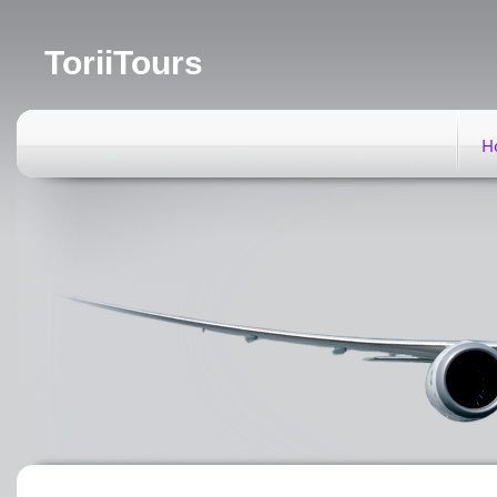
ToriiTours
H